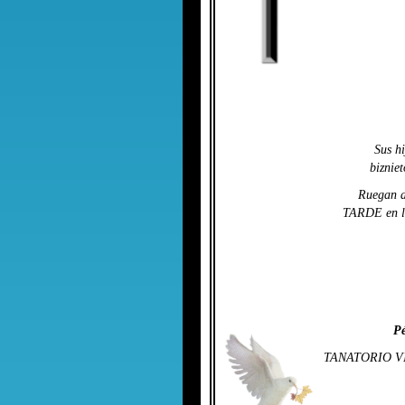
Sus h
bizni
Ruegan a
TARDE en 
Pé
TANATORIO V