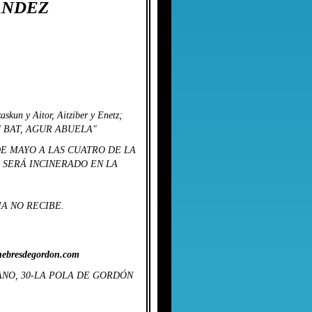
ANDEZ
skun y Aitor, Aitziber y Enetz;
SU BAT, AGUR ABUELA"
a 8 DE MAYO A LAS CUATRO DE LA
RPO SERÁ INCINERADO EN LA
A NO RECIBE.
nebresdegordon.com
ANO, 30-LA POLA DE GORDÓN