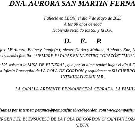
DÑA. AURORA SAN MARTIN FERN
Falleció en LEÓN, el día 7 de Mayo de 2025
A los 90 años de edad
Habiendo recibido los SS. y la B.A.
D. E. P.
ijos: Mª Aurora, Felipe y Juanjo(+); nietos: Gorka y Maitane, Ainhoa y Ene, Iza
etos y demás familia. "SIEMPRE ESTARÁS EN NUESTRO CORAZÓN" "MU
 Vd. asista a la MISA DE FUNERAL, que por su alma tendrá lugar el dí
la Iglesia Parroquial de LA POLA DE GORDÓN y seguidamente SU CUE
INTIMIDAD FAMILIAR.
LA CAPILLA ARDIENTE PERMANECERÁ CERRADA. LA FAMILI
sames por internet: pesames@pompasfunebresdegordon.com www.pompasfu
IRGEN DEL BUENSUCESO DE LA POLA DE GORDÓN C/ CAPITÁN LOZ
(LEÓN)